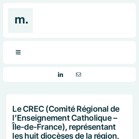
Skip
to
content
Toggle
Navigation
Product – UX/UI design
Social media – branding
Le CREC (Comité Régional de
l’Enseignement Catholique –
Île-de-France), représentant
les huit
diocèses de la région,